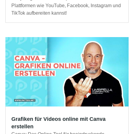
Plattformen wie YouTube, Facebook, Instagram und
TikTok aufbereiten kannst!
Grafiken für Videos online mit Canva
erstellen