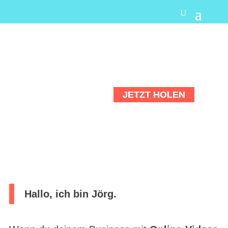
SO MACHST DU SOFORT
BESSERE VIDEOS MIT
DEM SMARTPHONE
JETZT HOLEN
Hallo, ich bin Jörg.