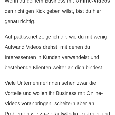
Wenn du deinem Business mit
Online-Videos
den richtigen Kick geben willst, bist du hier
genau richtig.
Auf pattiss.net zeige ich dir, wie du mit wenig
Aufwand Videos drehst, mit denen du
Interessenten in Kunden verwandelst und
bestehende Klienten weiter an dich bindest.
Viele UnternehmerInnen sehen zwar die
Vorteile und wollen ihr Business mit Online-
Videos voranbringen, scheitern aber an
Problemen wie zu-zeitäufwändig, zu-teuer und