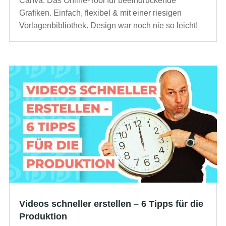
Canva: Das Online-Tool für beeindruckende
Grafiken. Einfach, flexibel & mit einer riesigen
Vorlagenbibliothek. Design war noch nie so leicht!
Videos schneller erstellen – 6 Tipps für die
Produktion